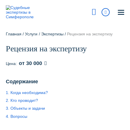
Симферополь
ул. Гагарина, 20а
Главная
/
Услуги
/
Экспертизы
/
Рецензия на экспертизу
На карте
Рецензия на экспертизу
8 800 700-15-97
Сегодня:
9:00 - 18:00
от 30 000
Цена:
Получить консультацию
Содержание
info@pravur.ru
1. Когда необходима?
Услуги
2. Кто проводит?
3. Объекты и задачи
Блог
4. Вопросы
Стоимость