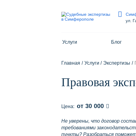
Сим
ул. Г
Симферополь
Услуги
Блог
ул. Гагарина, 20а
На карте
Главная
/
Услуги
/
Экспертизы
/
8 800 700-15-97
Сегодня:
9:00 - 18:00
Правовая эксп
Получить консультацию
info@pravur.ru
от 30 000
Цена:
Не уверены, что договор соста
требованиями законодательст
пункты? Разобраться поможет 