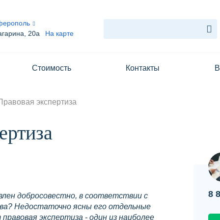
ферополь
агарина, 20а
На карте
Услуги
Стоимость
Контакты
В
Блог
Стоимость
Правовая экспертиза
Контакты
ертиза
Вопрос-ответ
О нас
8 
влен добросовестно, в соответствии с
ва? Недостаточно ясны его отдельные
правовая экспертиза - один из наиболее