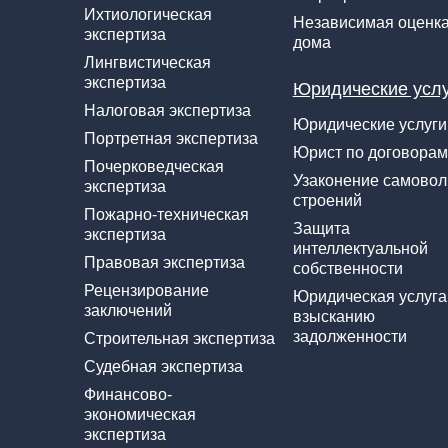
Ихтиологическая
Независимая оценк
экспертиза
дома
Лингвистическая
экспертиза
Юридические усл
Налоговая экспертиза
Юридические услуги
Портретная экспертиза
Юрист по договорам
Почерковедческая
Узаконение самово
экспертиза
строений
Пожарно-техническая
Защита
экспертиза
интеллектуальной
Правовая экспертиза
собственности
Рецензирование
Юридическая услуга
заключений
взысканию
задолженности
Строительная экспертиза
Судебная экспертиза
Финансово-
экономическая
экспертиза