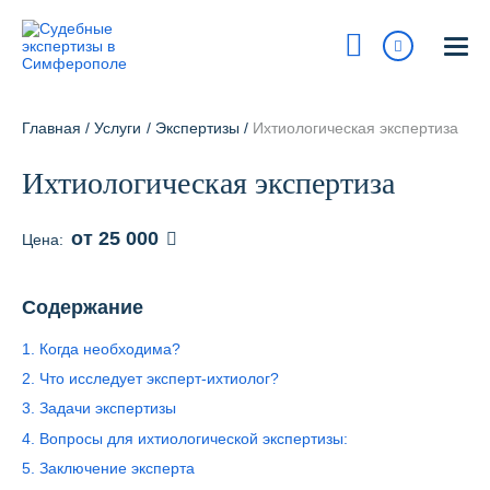
Симферополь
ул. Гагарина, 20а
Главная
/
Услуги
/
Экспертизы
/
Ихтиологическая экспертиза
На карте
Ихтиологическая экспертиза
8 800 700-15-97
Сегодня:
9:00 - 18:00
от 25 000
Цена:
Получить консультацию
Содержание
info@pravur.ru
1. Когда необходима?
Услуги
2. Что исследует эксперт-ихтиолог?
3. Задачи экспертизы
Блог
4. Вопросы для ихтиологической экспертизы:
Стоимость
5. Заключение эксперта